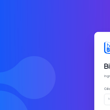
B
Ing
Céd